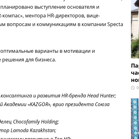
апланировано выступление основателя и
компас», ментора HR-директоров, вице-
ым вопросам и коммуникациям в компании Specta
я оптимальные варианты в мотивации и
 решения для бизнеса.
Па
ча
но
0
консалтинга и развития HR-бренда Head Hunter;
й Академии «KAZGOR», врио президента Союза
лец Chocofamily Holding;
тор Lamoda Kazakhstan;
ическому развитию в Top HR;