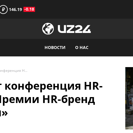
₽
-0.18
146.19
НОВОСТИ
О НАС
22 апреля пройдет конференция HR-бренд в рамках «Премии HR-бренд Центральная Азия»
т конференция HR-
Премии HR-бренд
я»