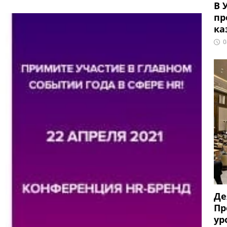
В 
пр
ка
0
Де
Пр
ур