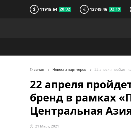
$
€
28.92
32.19
11915.64
13749.46
Главная
Новости партнеров
22 апреля пройде
бренд в рамках «
Центральная Ази
21 Март, 2021