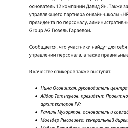
основатель 12 компаний Давид Ян. Также з
управляющего партнера онлайн-школы «HR-
президента по персоналу, административн
Group AG Гюзель Гараевой.
Сообщается, что участники найдут для себ
управлении персонала, а также правильные
В качестве спикеров также выступят:
Нина Осовицкая, руководитель центра 
Айдар Татыгулов, президент Проектно
архитекторов РК;
Рамиль Мухоряпов, основатель и совладе
Мольдер Рысалиева, генеральный дирек
Медет Рахимбаев, советник по стратег