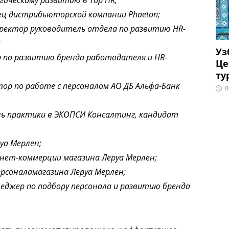
ц дистрибьюторской компании Phaeton;
ректор руководитель отдела по развитию HR-
;
Уз
 по развитию бренда работодателя и HR-
Це
ту
ор по работе с персоналом АО ДБ Альфа-Банк
0
ль практики в ЭКОПСИ Консалтинг, кандидат
уа Мерлен;
рнет-коммерции магазина Леруа Мерлен;
рсоналамагазина Леруа Мерлен;
джер по подбору персонала и развитию бренда