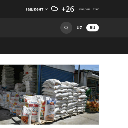
+26
Ташкент
Вечером
+14
°
RU
UZ