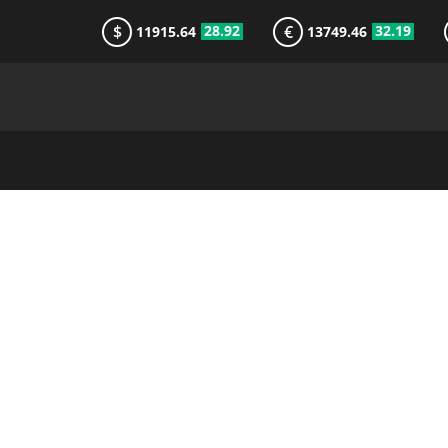
$
€
28.92
32.19
11915.64
13749.46