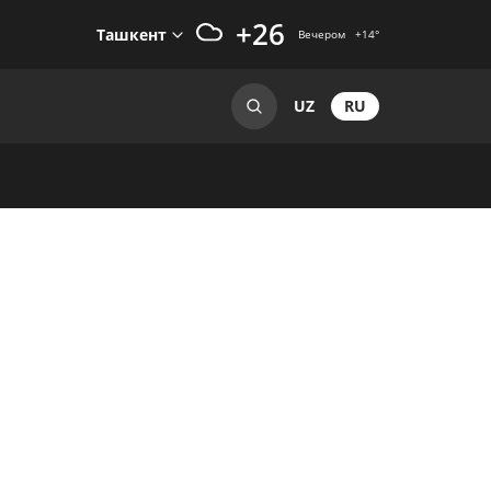
+26
Ташкент
Вечером
+14
°
RU
UZ