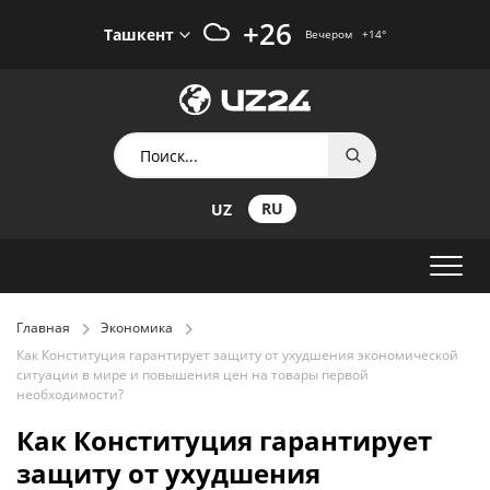
+26
Ташкент
Вечером
+14
°
RU
UZ
Главная
Экономика
Как Конституция гарантирует защиту от ухудшения экономической
ситуации в мире и повышения цен на товары первой
необходимости?
Как Конституция гарантирует
защиту от ухудшения