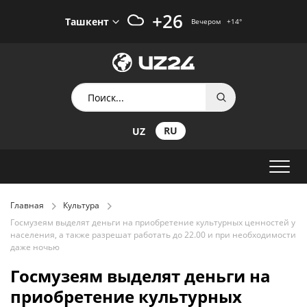
+26
Ташкент
Вечером
+14
°
RU
UZ
Главная
Культура
Госмузеям выделят деньги на приобретение культурных ценностей у
населения, а также разрешат работать до 22.00 и при необходимости
даже ночью
Госмузеям выделят деньги на
приобретение культурных