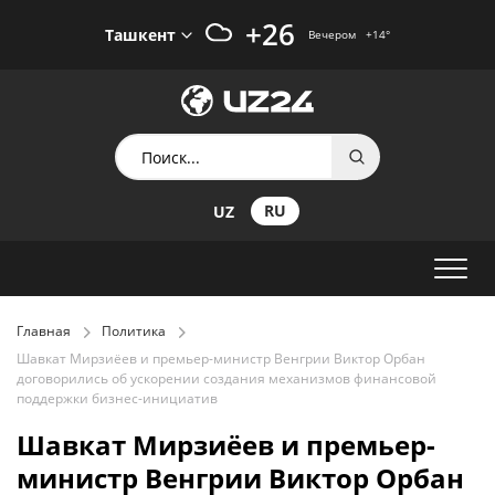
+26
Ташкент
Вечером
+14
°
RU
UZ
Главная
Политика
Шавкат Мирзиёев и премьер-министр Венгрии Виктор Орбан
договорились об ускорении создания механизмов финансовой
поддержки бизнес-инициатив
Шавкат Мирзиёев и премьер-
министр Венгрии Виктор Орбан