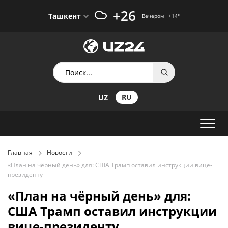
+26
Ташкент
Вечером
+14
°
RU
UZ
Главная
Новости
«План на чёрный день» для: США Трамп оставил инструкции вице-
президенту
«План на чёрный день» для:
США Трамп оставил инструкции
вице-президенту