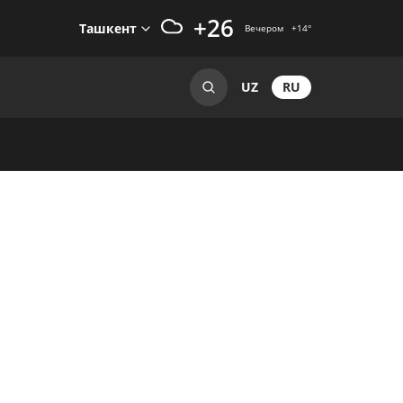
+26
Ташкент
Вечером
+14
°
RU
UZ