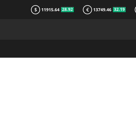
$
€
28.92
32.19
11915.64
13749.46