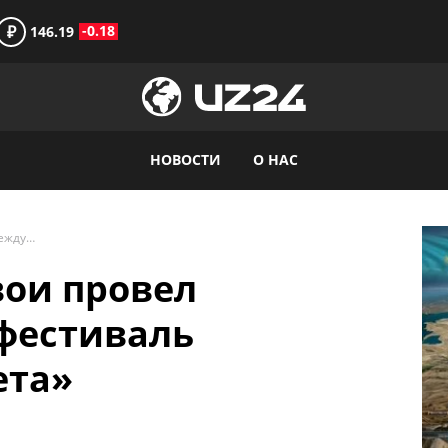
₽
-0.18
146.19
НОВОСТИ
О НАС
ГАБТ имени А. Навои провел Международный фестиваль «Очарование балета»
вои провел
фестиваль
ета»