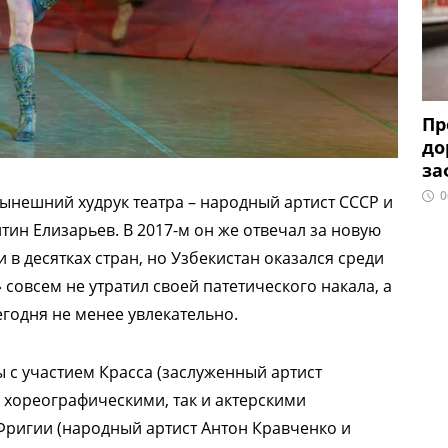
Пр
до
за
0
нынешний худрук театра – народный артист СССР и
тин Елизарьев. В 2017-м он же отвечал за новую
 в десятках стран, но Узбекистан оказался среди
 совсем не утратил своей патетического накала, а
егодня не менее увлекательно.
 с участием Красса (заслуженный артист
 хореографическими, так и актерскими
Фригии (народный артист Антон Кравченко и