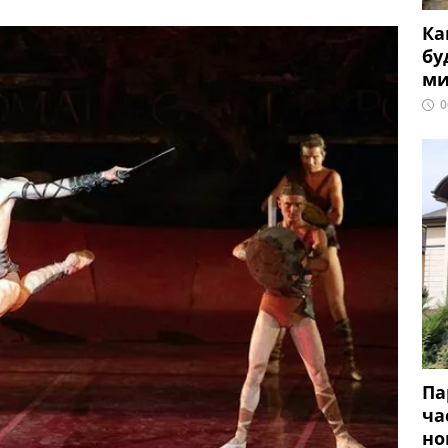
Ка
бу
ми
0
Па
ча
но