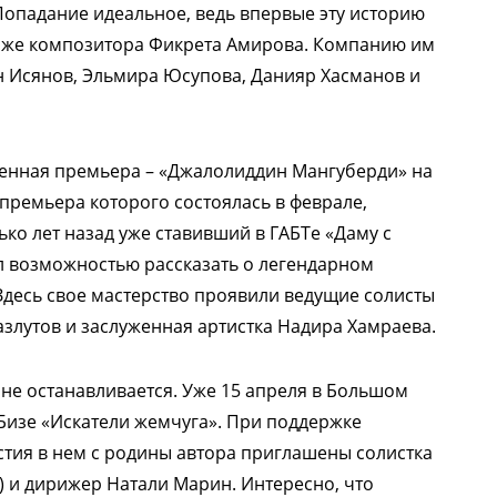
Попадание идеальное, ведь впервые эту историю
о же композитора Фикрета Амирова. Компанию им
н Исянов, Эльмира Юсупова, Данияр Хасманов и
венная премьера – «Джалолиддин Мангуберди» на
 премьера которого состоялась в феврале,
ко лет назад уже ставивший в ГАБТе «Даму с
ал возможностью рассказать о легендарном
Здесь свое мастерство проявили ведущие солисты
азлутов и заслуженная артистка Надира Хамраева.
не останавливается. Уже 15 апреля в Большом
изе «Искатели жемчуга». При поддержке
стия в нем с родины автора приглашены солистка
) и дирижер Натали Марин. Интересно, что