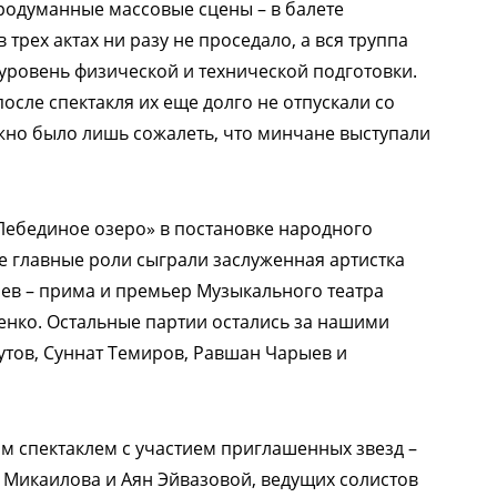
родуманные массовые сцены – в балете
 трех актах ни разу не проседало, а вся труппа
уровень физической и технической подготовки.
после спектакля их еще долго не отпускали со
но было лишь сожалеть, что минчане выступали
Лебединое озеро» в постановке народного
е главные роли сыграли заслуженная артистка
ев – прима и премьер Музыкального театра
нко. Остальные партии остались за нашими
утов, Суннат Темиров, Равшан Чарыев и
м спектаклем с участием приглашенных звезд –
 Микаилова и Аян Эйвазовой, ведущих солистов