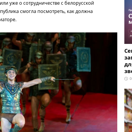
рили уже о сотрудничестве с белорусской
 публика смогла посмотреть, как должна
иаторе.
Се
за
дл
зв
0