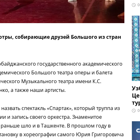
0
смотры, собирающие друзей Большого из стран
зербайджанского государственного академического
демического Большого театра оперы и балета
ческого Музыкального театра имени К.С.
Уз
ко, а также наши артисты.
Це
ту
азвать спектакль «Спартак», который труппа из
0
ии и запись своего оркестра. Знаменитое
раньше шло и в Ташкенте. В прошлом году в
тановку в хореографии самого Юрия Григоровича