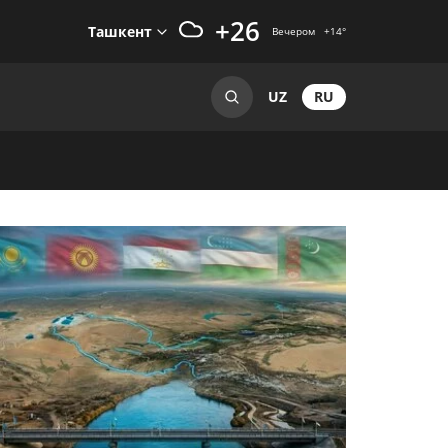
+26
Ташкент
Вечером
+14
°
RU
UZ