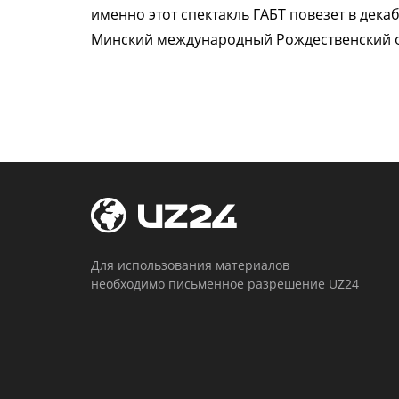
именно этот спектакль ГАБТ повезет в дека
Минский международный Рождественский 
Для использования материалов
необходимо письменное разрешение UZ24