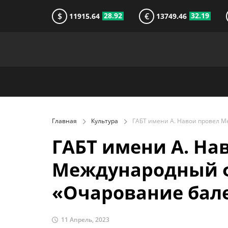
$
€
28.92
32.19
11915.64
13749.46
Главная
Культура
ГАБТ имени А. На
Международный 
«Очарование бал
11 Апрель, 2023