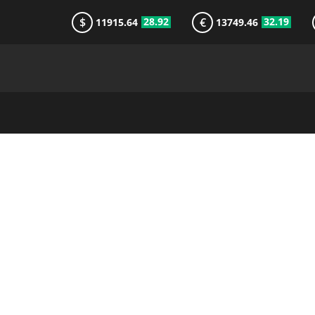
$
€
28.92
32.19
11915.64
13749.46