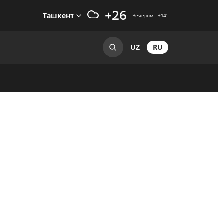
+26
Ташкент
Вечером
+14
°
RU
UZ