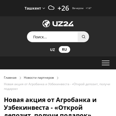
+26
Ташкент
Вечером
+14
°
RU
UZ
Главная
Новости партнеров
Новая акция от Агробанка и Узбекинвеста - «Открой депозит, получи
подарок»
Новая акция от Агробанка и
Узбекинвеста - «Открой
депозит, получи подарок»