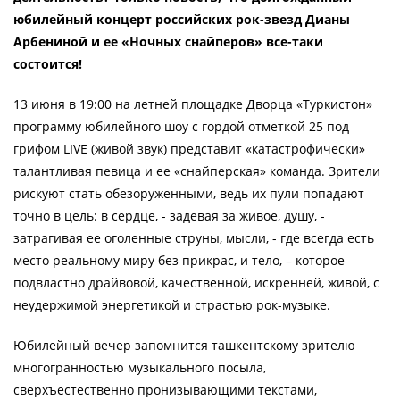
юбилейный концерт российских рок-звезд Дианы
Арбениной и ее «Ночных снайперов» все-таки
состоится!
13 июня в 19:00 на летней площадке Дворца «Туркистон»
программу юбилейного шоу с гордой отметкой 25 под
грифом LIVE (живой звук) представит «катастрофически»
талантливая певица и ее «снайперская» команда. Зрители
рискуют стать обезоруженными, ведь их пули попадают
точно в цель: в сердце, - задевая за живое, душу, -
затрагивая ее оголенные струны, мысли, - где всегда есть
место реальному миру без прикрас, и тело, – которое
подвластно драйвовой, качественной, искренней, живой, с
неудержимой энергетикой и страстью рок-музыке.
Юбилейный вечер запомнится ташкентскому зрителю
многогранностью музыкального посыла,
сверхъестественно пронизывающими текстами,