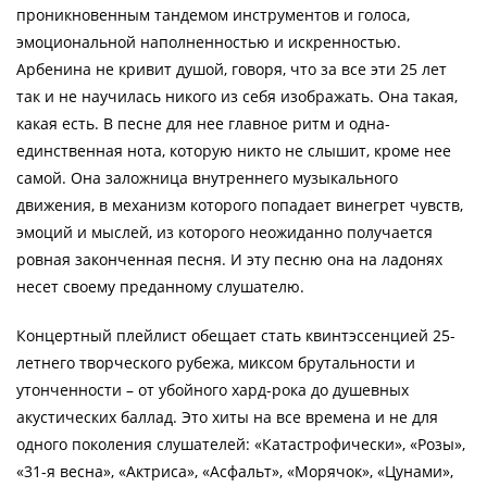
проникновенным тандемом инструментов и голоса,
эмоциональной наполненностью и искренностью.
Арбенина не кривит душой, говоря, что за все эти 25 лет
так и не научилась никого из себя изображать. Она такая,
какая есть. В песне для нее главное ритм и одна-
единственная нота, которую никто не слышит, кроме нее
самой. Она заложница внутреннего музыкального
движения, в механизм которого попадает винегрет чувств,
эмоций и мыслей, из которого неожиданно получается
ровная законченная песня. И эту песню она на ладонях
несет своему преданному слушателю.
Концертный плейлист обещает стать квинтэссенцией 25-
летнего творческого рубежа, миксом брутальности и
утонченности – от убойного хард-рока до душевных
акустических баллад. Это хиты на все времена и не для
одного поколения слушателей: «Катастрофически», «Розы»,
«31-я весна», «Актриса», «Асфальт», «Морячок», «Цунами»,