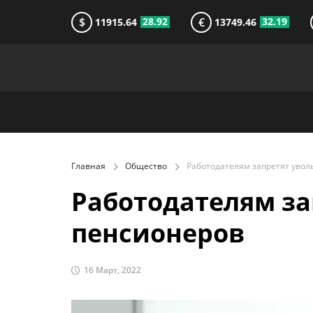
$
€
28.92
32.19
11915.64
13749.46
Главная
Общество
Работодателям за
пенсионеров
16 Март, 2022