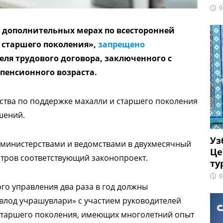
0
 дополнительных мерах по всесторонней
старшего поколения»,
запрещено
ля трудового договора, заключенного с
пенсионного возраста.
тва по поддержке махалли и старшего поколения
шений.
Уз
 министерствами и ведомствами в двухмесячный
Це
стров соответствующий законопроект.
ту
0
ого управления два раза в год должны
авлод учрашувлари» с участием руководителей
 старшего поколения, имеющих многолетний опыт