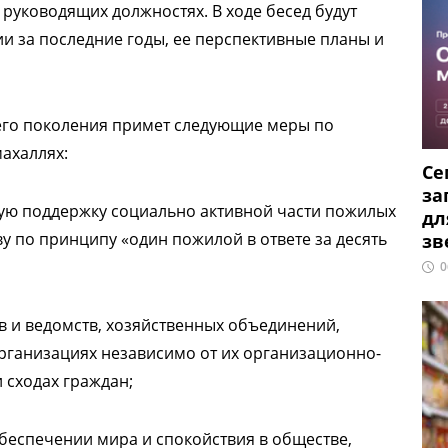
а руководящих должностях. В ходе бесед будут
и за последние годы, ее перспективные планы и
его поколения примет следующие меры по
ахаллях:
Се
за
ную поддержку социально активной части пожилых
дл
 по принципу «один пожилой в ответе за десять
зв
0
в и ведомств, хозяйственных объединений,
организациях независимо от их организационно-
 сходах граждан;
обеспечении мира и спокойствия в обществе,