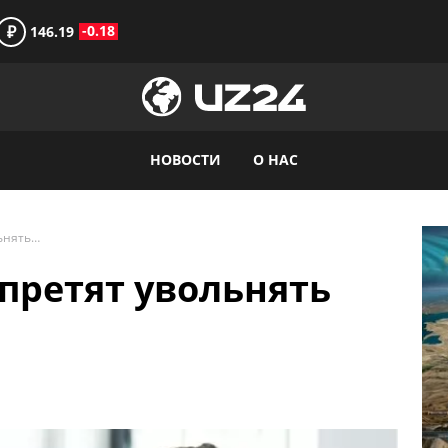
₽
-0.18
146.19
НОВОСТИ
О НАС
Работодателям запретят увольнять пенсионеров
претят увольнять