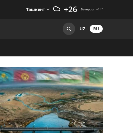
+26
Ташкент
Вечером
+14
°
RU
UZ