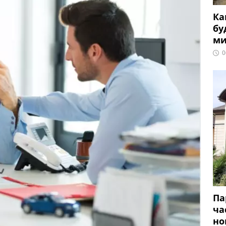
Ка
бу
ми
0
Па
ча
но