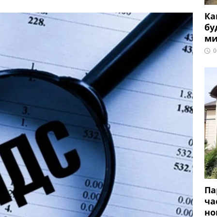
Ка
бу
ми
0
Па
ча
но