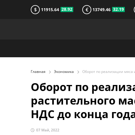
$
€
28.92
32.19
11915.64
13749.46
Главная
Экономика
Оборот по реализ
растительного ма
НДС до конца год
07 Май, 2022