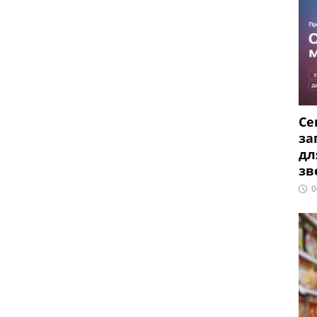
Се
за
дл
зв
0