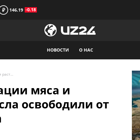
₽
-0.18
146.19
НОВОСТИ
О НАС
Оборот по реализации мяса и растительного масла освободили от НДС до конца года
ации мяса и
сла освободили от
а