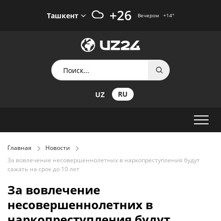
+26
Ташкент
Вечером
+14
°
RU
UZ
Главная
Новости
За вовлечение несовершеннолетних в наркопреступления будут
сажать на срок до 10 лет
За вовлечение
несовершеннолетних в
наркопреступления будут