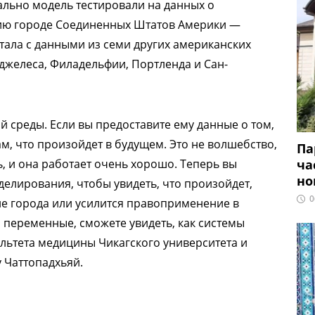
льно модель тестировали на данных о
нию городе Соединенных Штатов Америки —
тала с данными из семи других американских
нджелеса, Филадельфии, Портленда и Сан-
 среды. Если вы предоставите ему данные о том,
м, что произойдет в будущем. Это не волшебство,
Па
ча
, и она работает очень хорошо. Теперь вы
но
делирования, чтобы увидеть, что произойдет,
0
не города или усилится правоприменение в
и переменные, сможете увидеть, как системы
ультета медицины Чикагского университета и
 Чаттопадхьяй.