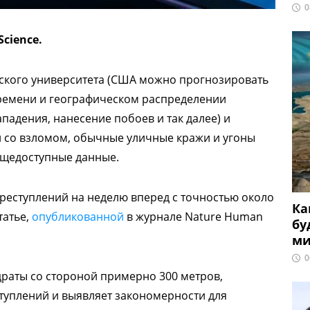
0
Science.
гского университета (США можно прогнозировать
времени и географическом распределении
падения, нанесение побоев и так далее) и
и со взломом, обычные уличные кражи и угоны
бщедоступные данные.
реступлений на неделю вперед с точностью около
Ка
татье,
опубликованной
в журнале Nature Human
бу
ми
0
драты со стороной примерно 300 метров,
туплений и выявляет закономерности для