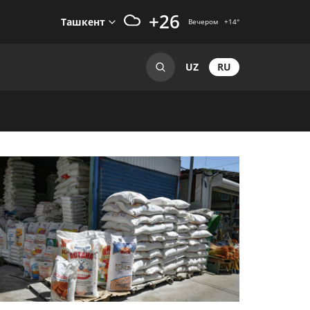
+26
Ташкент
Вечером
+14
°
RU
UZ