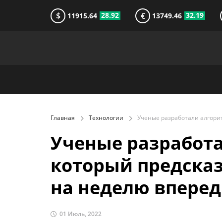
$
€
28.92
32.19
11915.64
13749.46
Главная
Технологии
Ученые разработа
который предска
на неделю вперед
01 Июль, 2022