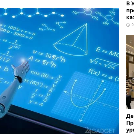
В 
пр
ка
0
Де
Пр
ур