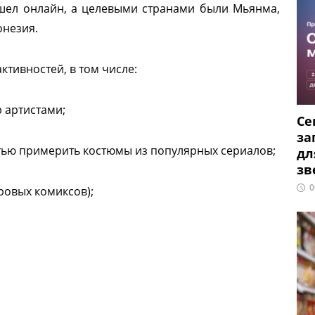
шел онлайн, а целевыми странами были Мьянма,
онезия.
ктивностей, в том числе:
p артистами;
Се
за
тью примерить костюмы из популярных сериалов;
дл
зв
0
овых комиксов);