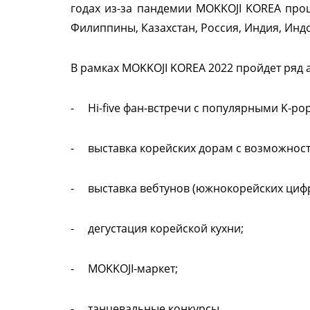
годах из-за пандемии MOKKOJI KOREA про
Филиппины, Казахстан, Россия, Индия, Инд
В рамках MOKKOJI KOREA 2022 пройдет ряд а
- Hi-five фан-встречи с популярными K-po
- выставка корейских дорам с возможнос
- выставка вебтунов (южнокорейских цифр
- дегустация корейской кухни;
- MOKKOJI-маркет;
- танцевальные конкурсы.