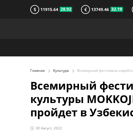
$
€
28.92
32.19
11915.64
13749.46
Главная
Культура
Всемирный фести
культуры MOKKOJ
пройдет в Узбеки
30 Август, 2022