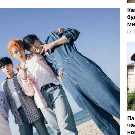
Ка
бу
ми
0
Па
ча
но