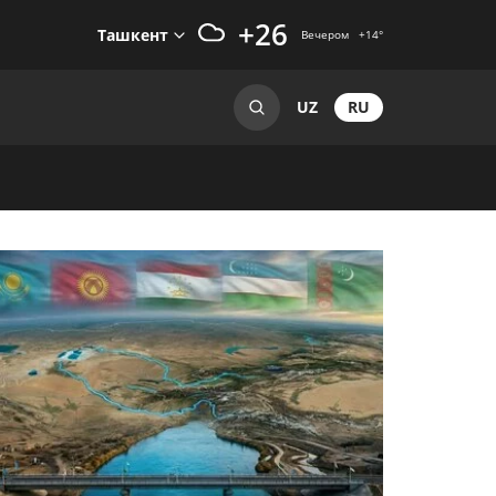
+26
Ташкент
Вечером
+14
°
RU
UZ