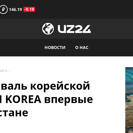
₽
-0.18
146.19
НОВОСТИ
О НАС
Всемирный фестиваль корейской культуры MOKKOJI KOREA впервые пройдет в Узбекистане
валь корейской
I KOREA впервые
стане