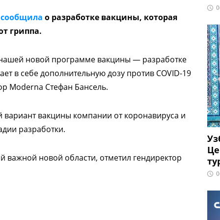
0
a
сообщила
о разработке вакцины, которая
от гриппа.
 нашей новой программе вакцины — разработке
ет в себе дополнительную дозу против COVID-19
ор Moderna Стефан Бансель.
й вариант вакцины компании от коронавируса и
тадии разработки.
Уз
Це
ой важной новой области, отметил гендиректор
ту
0