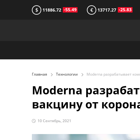
$
€
-55.49
-25.83
11886.72
13717.27
Главная
Технологии
Moderna разраба
вакцину от корон
10 Сентябрь, 2021