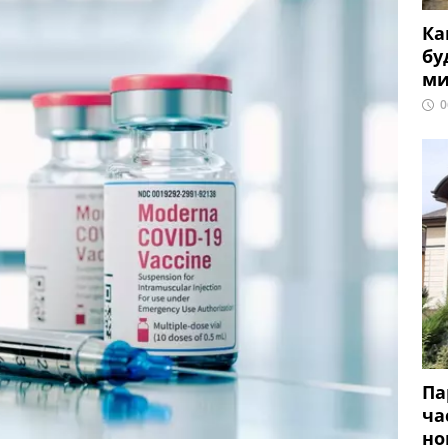
Ка
бу
ми
0
Па
ча
но