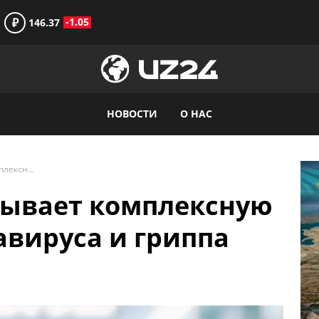
₽
-1.05
146.37
НОВОСТИ
О НАС
Moderna разрабатывает комплексную вакцину от коронавируса и гриппа
тывает комплексную
авируса и гриппа