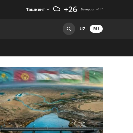
+26
Ташкент
Вечером
+14
°
RU
UZ