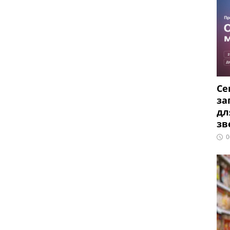
Се
за
дл
зв
0