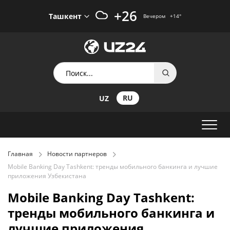
+26
Ташкент
Вечером
+14
°
RU
UZ
Главная
Новости партнеров
Mobile Bаnking Day Tashkent: тренды мобильного банкинга и лучшие
приложения Узбекистана
Mobile Bаnking Day Tashkent:
тренды мобильного банкинга и
лучшие приложения