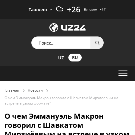
+26
Ташкент
Вечером
+14
°
RU
UZ
Главная
Новости
О чем Эммануэль Макрон говорил с Шавкатом Мирзиёевым на
встрече в узком формате?
О чем Эммануэль Макрон
говорил с Шавкатом
Мирзиёевым на встрече в узком