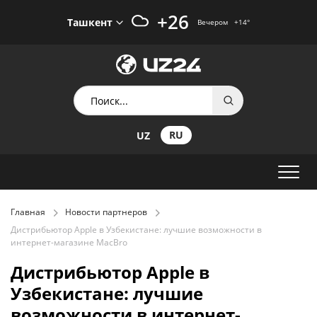
+26
Ташкент
Вечером
+14
°
RU
UZ
Главная
Новости партнеров
Дистрибьютор Apple в Узбекистане: лучшие возможности в
интернет-магазине MacBro
Дистрибьютор Apple в
Узбекистане: лучшие
возможности в интернет-