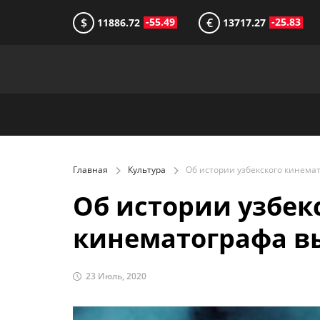
$
€
-55.49
-25.83
11886.72
13717.27
Главная
Культура
Об истории узбек
кинематографа вы
23 Июль, 2020