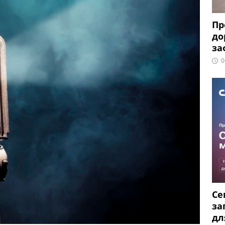
Пр
до
за
0
Се
за
дл