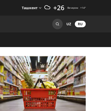
+26
Ташкент
Вечером
+14
°
RU
UZ