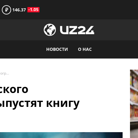
₽
-1.05
146.37
НОВОСТИ
О НАС
Об истории узбекского кинематографа выпустят книгу
ского
пустят книгу