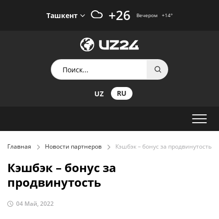
+26
Ташкент
Вечером
+14
°
RU
UZ
Главная
Новости партнеров
Кэшбэк – бонус за продвинутость
Кэшбэк – бонус за
продвинутость
04 Май, 2022