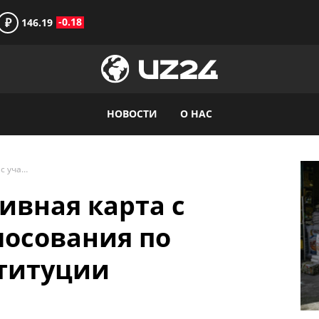
₽
-0.18
146.19
НОВОСТИ
О НАС
Создана интерактивная карта с участками для голосования по обновлению Конституции Узбекистана
ивная карта с
лосования по
титуции