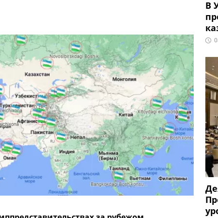
В 
пр
ка
0
Де
Пр
ур
диппредставительствах за рубежом.