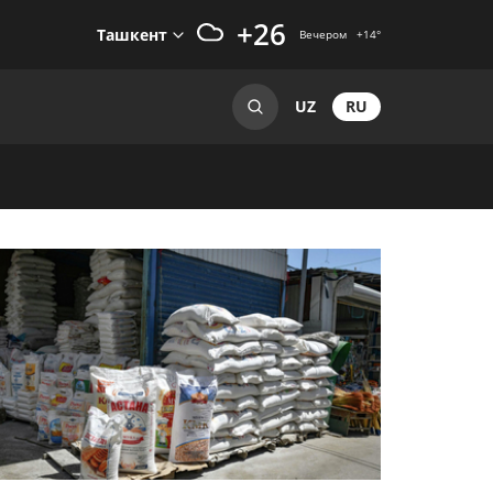
+26
Ташкент
Вечером
+14
°
RU
UZ