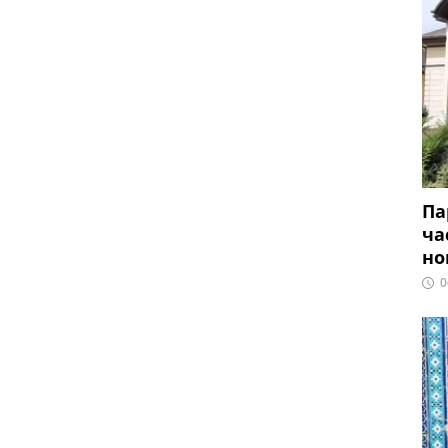
Па
ча
но
0