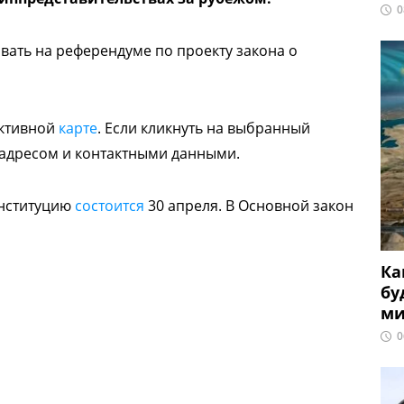
0
вать на референдуме по проекту закона о
ктивной
карте
. Если кликнуть на выбранный
о адресом и контактными данными.
онституцию
состоится
30 апреля. В Основной закон
Ка
бу
ми
0