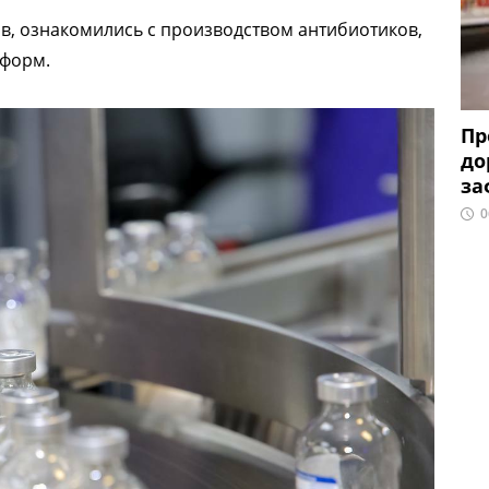
в, ознакомились с производством антибиотиков,
 форм.
Пр
до
за
0