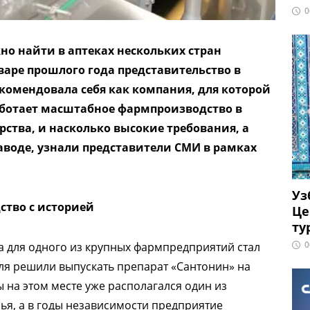
0
о найти в аптеках нескольких стран
варе прошлого года представительство в
екомендовала себя как компания, для которой
работает масштабное фармпроизводство в
ства, и насколько высокие требования, а
аводе, узнали представители СМИ в рамках
Уз
ство с историей
Це
ту
0
та для одного из крупных фармпредприятий стал
ля решили выпускать препарат «Сантонин» на
 на этом месте уже располагался один из
ья, а в годы независимости предприятие