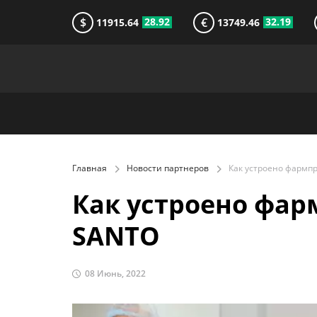
$
€
28.92
32.19
11915.64
13749.46
Главная
Новости партнеров
Как устроено фа
SANTO
08 Июнь, 2022