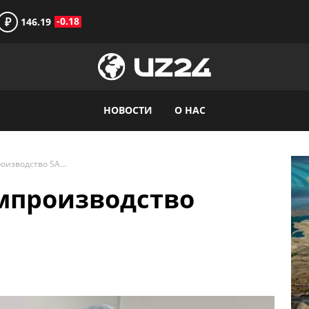
₽
-0.18
146.19
НОВОСТИ
О НАС
Как устроено фармпроизводство SANTO
рмпроизводство