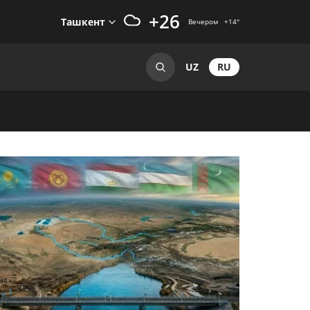
+26
Ташкент
Вечером
+14
°
RU
UZ