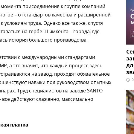
 момента присоединения к группе компаний
ногое – от стандартов качества и расширенной
 условиям труда. Однако все так же, спустя
таваться на гербе Шымкента – города, где
ась история большого производства.
Се
ветствии с международными стандартами
за
дл
, а это значит, что каждый процесс здесь
зв
устраиваются на завод, проходят обязательное
0
ершенствуют навыки под руководством опытных
инарах. Труд специалистов на заводе SANTO
 все действуют слаженно, максимально
кая планка