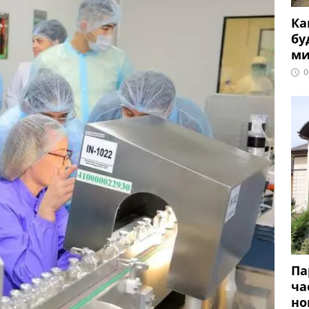
Ка
бу
ми
0
Па
ча
но