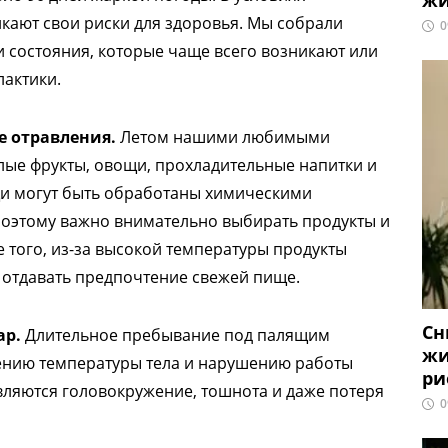
жи
кают свои риски для здоровья. Мы собрали
0
 состояния, которые чаще всего возникают или
лактики.
 отравления.
Летом нашими любимыми
лые фрукты, овощи, прохладительные напитки и
щи могут быть обработаны химическими
Поэтому важно внимательно выбирать продукты и
 того, из-за высокой температуры продукты
т отдавать предпочтение свежей пище.
Сн
ар.
Длительное пребывание под палящим
жи
ению температуры тела и нарушению работы
ри
вляются головокружение, тошнота и даже потеря
0