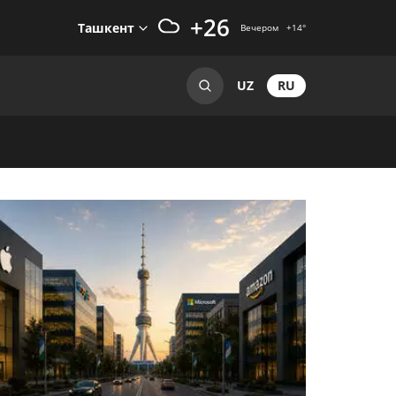
+26
Ташкент
Вечером
+14
°
RU
UZ