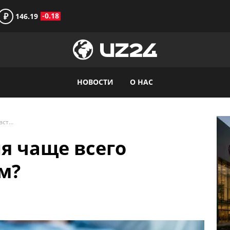
₽
-0.18
146.19
НОВОСТИ
О НАС
Какие заболевания чаще всего встречаются летом?
я чаще всего
м?