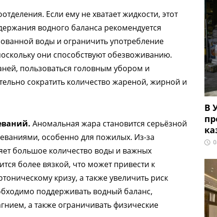
тделения. Если ему не хватает жидкости, этот
ддержания водного баланса рекомендуется
ированной воды и ограничить употребление
 поскольку они способствуют обезвоживанию.
аней, пользоваться головным убором и
ельно сократить количество жареной, жирной и
В 
пр
еваний.
Аномальная жара становится серьёзной
ка
еваниями, особенно для пожилых. Из-за
0
яет большое количество воды и важных
тся более вязкой, что может привести к
тоническому кризу, а также увеличить риск
еобходимо поддерживать водный баланс,
агнием, а также ограничивать физические