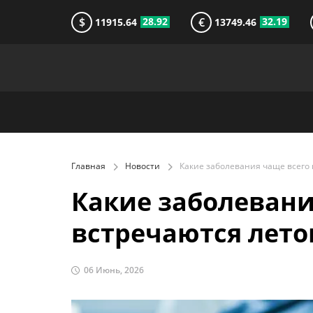
$
€
28.92
32.19
11915.64
13749.46
Главная
Новости
Какие заболевани
встречаются лето
06 Июнь, 2026