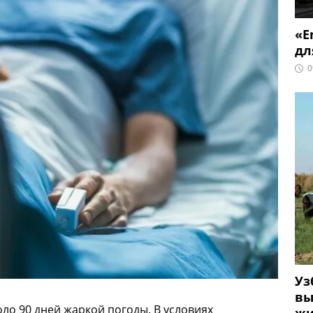
«E
дл
0
Уз
вы
оло 90 дней жаркой погоды. В условиях