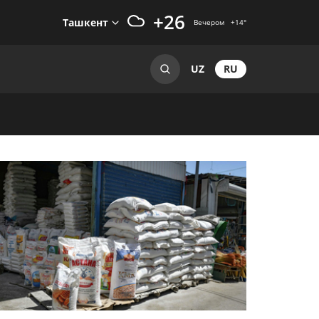
+26
Ташкент
Вечером
+14
°
RU
UZ