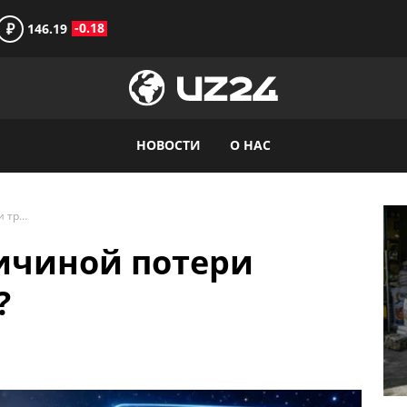
₽
-0.18
146.19
НОВОСТИ
О НАС
Становится ли причиной потери трафика Google AI?
ичиной потери
?