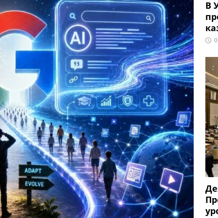
В 
пр
ка
0
Де
Пр
ур