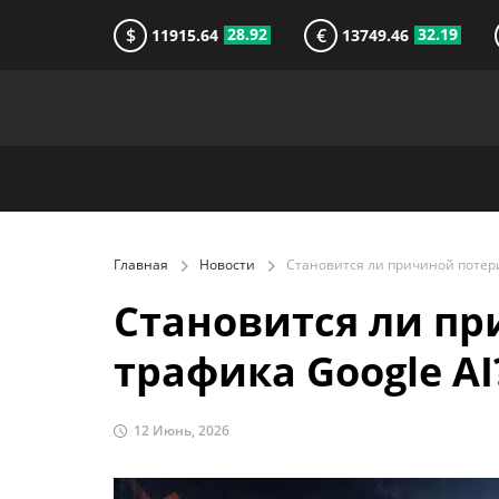
$
€
28.92
32.19
11915.64
13749.46
Главная
Новости
Становится ли пр
трафика Google AI
12 Июнь, 2026