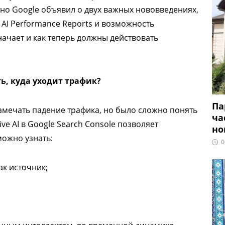
вно Google объявил о двух важных нововведениях,
 AI Performance Reports и возможность
начает и как теперь должны действовать
ь, куда уходит трафик?
Па
амечать падение трафика, но было сложно понять
ча
ve AI в Google Search Console позволяет
но
можно узнать:
0
как источник;