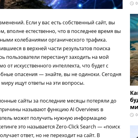
0
менений. Если у вас есть собственный сайт, вы
м, вполне естественно, что в последнее время вы
нными колебаниями органического трафика.
вившиеся в верхней части результатов поиска
рь пользователи перестанут заходить на мой
мо от искусственного интеллекта, что будет с
бные опасения — знайте, вы не одиноки. Сегодня
 миру ищут ответы на эти вопросы.
Ка
бу
ионные сайты за последние месяцы потеряли до
ми
 причины называют функцию AI Overviews в
0
ватель может получить нужную информацию
кетинге это называется Zero-Click Search — «поиск
олучает ответ, но не переходит на сайт. В