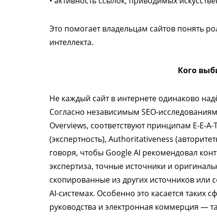
• активность ссылок, приводимых искусств
Это помогает владельцам сайтов понять рол
интеллекта.
Кого выби
Не каждый сайт в интернете одинаково надё
Согласно независимым SEO-исследованиям,
Overviews, соответствуют принципам E-E-A-T.
(экспертность), Authoritativeness (авторите
говоря, чтобы Google AI рекомендовал кон
экспертиза, точные источники и оригиналь
скопированные из других источников или 
AI-системах. Особенно это касается таких с
руководства и электронная коммерция — т