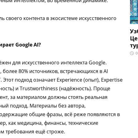
енным интеллектом, во временной динамике.
ь своего контента в экосистеме искусственного
Уз
Це
рает Google AI?
ту
0
жен для искусственного интеллекта Google.
 более 80% источников, встречающихся в AI
 Этот подход означает Experience (опыт), Expertise
тность) и Trustworthiness (надёжность). Проще
тент, за материалом должны стоять реальная
ный подход. Материалы без автора,
содержащие общие фразы, всё реже появляются в
фер, как медицина, финансы, технические
ам требования ещё строже.