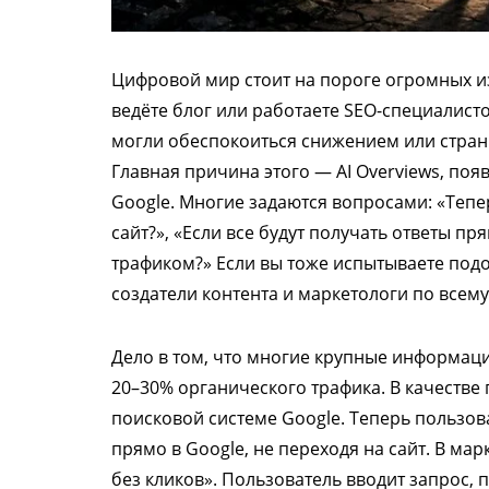
Цифровой мир стоит на пороге огромных из
ведёте блог или работаете SEO-специалисто
могли обеспокоиться снижением или стра
Главная причина этого — AI Overviews, поя
Google. Многие задаются вопросами: «Тепе
сайт?», «Если все будут получать ответы пря
трафиком?» Если вы тоже испытываете подо
создатели контента и маркетологи по всему
Дело в том, что многие крупные информац
20–30% органического трафика. В качестве
поисковой системе Google. Теперь пользо
прямо в Google, не переходя на сайт. В мар
без кликов». Пользователь вводит запрос, п