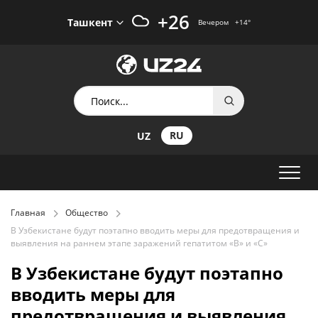
+26
Ташкент
Вечером
+14
°
RU
UZ
Главная
Общество
В Узбекистане будут поэтапно вводить меры для предотвращения и
выявления на раннем этапе заражений гепатитом «В» и «С»
В Узбекистане будут поэтапно
вводить меры для
предотвращения и выявления