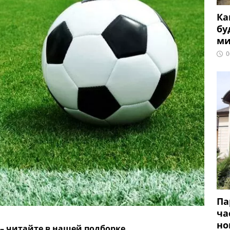
Ка
бу
ми
0
Па
ча
но
– читайте в нашей подборке.