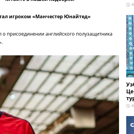
0
тал игроком «Манчестер Юнайтед»
 о присоединении английского полузащитника
».
Уз
Це
ту
0