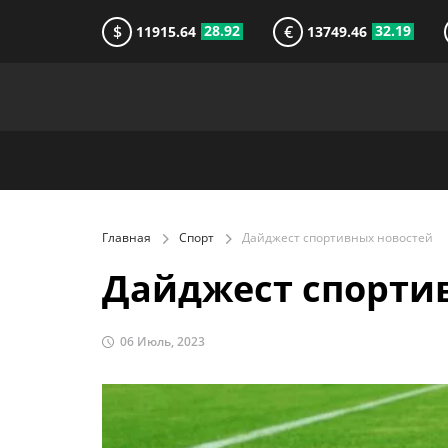
$
€
28.92
32.19
11915.64
13749.46
Главная
Спорт
Дайджест спортивных новостей
Дайджест спорти
06 Июль, 2023