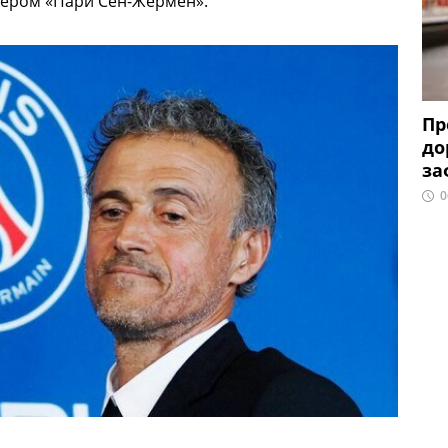
ером «Пари Сен-Жермен».
Пр
до
за
0