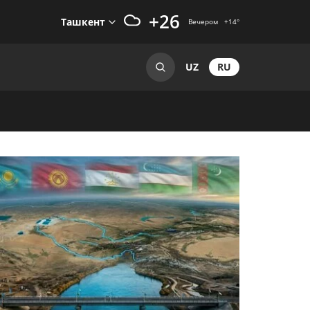
+26
Ташкент
Вечером
+14
°
RU
UZ