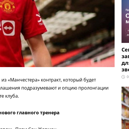
Се
за
дл
зв
0
 из «Манчестера» контракт, который будет
соглашения подразумевают и опцию пролонгации
е клуба.
ового главного тренера