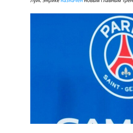
Луис Энрике
назначен
новым главным трен