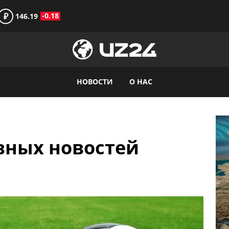
₽
-0.18
146.19
НОВОСТИ
О НАС
вных новостей