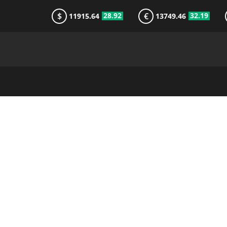
$
€
28.92
32.19
11915.64
13749.46