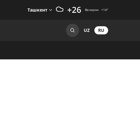
+26
Ташкент
Вечером
+14
°
RU
UZ