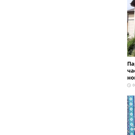
Па
ча
но
0