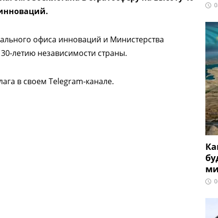
0
нинноваций.
ального офиса инноваций и Министерства
 30-летию независимости страны.
ага в своем Telegram-канале.
Ка
бу
ми
0