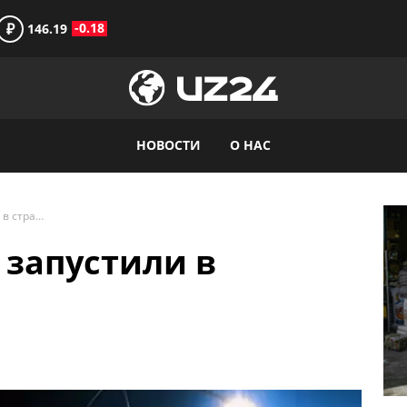
₽
-0.18
146.19
НОВОСТИ
О НАС
Флаг Узбекистана запустили в стратосферу
 запустили в