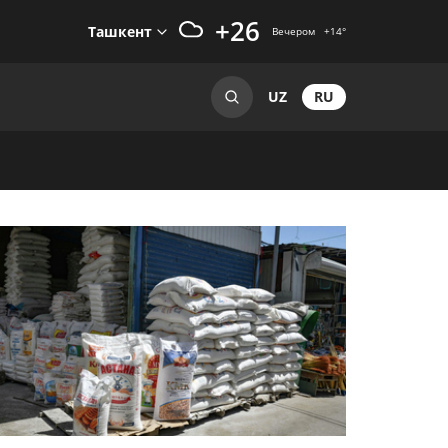
+26
Ташкент
Вечером
+14
°
RU
UZ