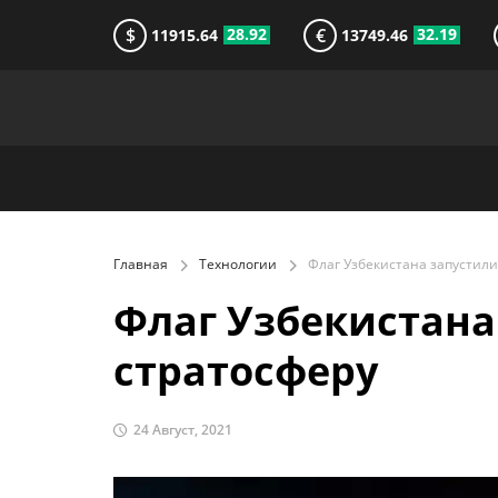
$
€
28.92
32.19
11915.64
13749.46
Главная
Технологии
Флаг Узбекистана
стратосферу
24 Август, 2021