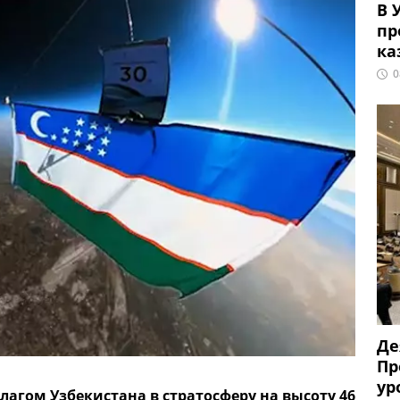
В 
пр
ка
0
Де
Пр
ур
лагом Узбекистана в стратосферу на высоту 46