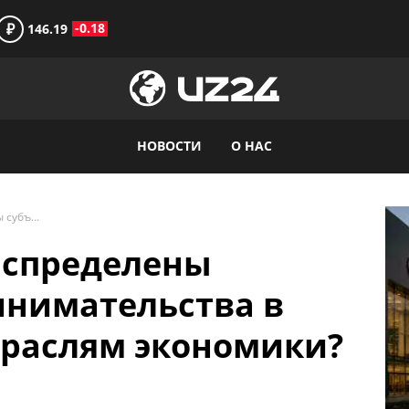
₽
-0.18
146.19
НОВОСТИ
О НАС
Каким образом распределены субъекты предпринимательства в Узбекистане по отраслям экономики?
аспределены
инимательства в
траслям экономики?