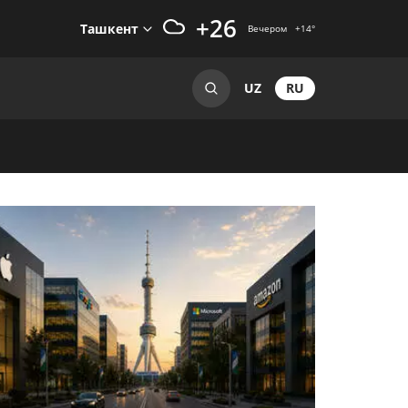
+26
Ташкент
Вечером
+14
°
RU
UZ