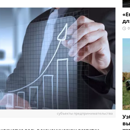
«E
дл
0
субъекты предпринимательства
Уз
вы