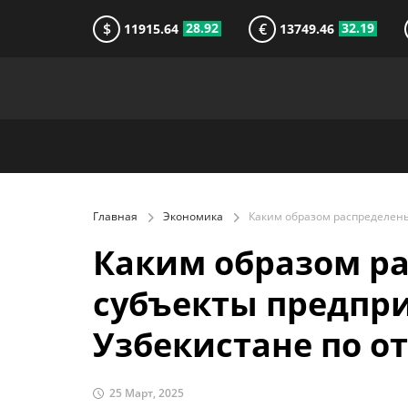
$
€
28.92
32.19
11915.64
13749.46
Главная
Экономика
Каким образом р
субъекты предпр
Узбекистане по о
25 Март, 2025