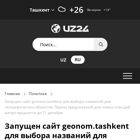
+26
Ташкент
Вечером
+14
°
RU
UZ
Главная
Политика
Запущен сайт geonom.tashkent для выбора названий для
географических объектов. Прием предложений для новых станций
метро продлится до 11 декабря
Запущен сайт geonom.tashkent
для выбора названий для