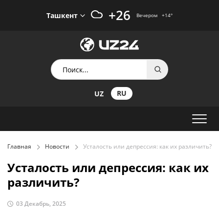
+26
Ташкент
Вечером
+14
°
RU
UZ
Главная
Новости
Усталость или депрессия: как их различить?
Усталость или депрессия: как их
различить?
03 Декабрь, 2025