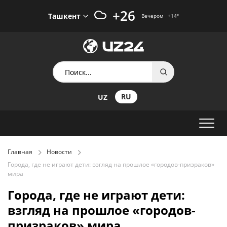
+26
Ташкент
Вечером
+14
°
RU
UZ
Главная
Новости
Города, где не играют дети: взгляд на прошлое «городов-призраков»
мира
Города, где не играют дети:
взгляд на прошлое «городов-
призраков» мира