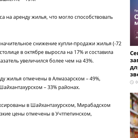
са на аренду жилья, что могло способствовать
значительное снижение купли-продажи жилья (-72
 столице в октябре выросла на 17% и составила
Се
за
показатель увеличился более чем на 43%.
дл
зв
ду жилья отмечены в Алмазарском – 49%,
0
Шайхантахурском – 33% районах.
иксированы в Шайхантахурском, Мирабадском
изкие цены отмечены в Учтпепинском,