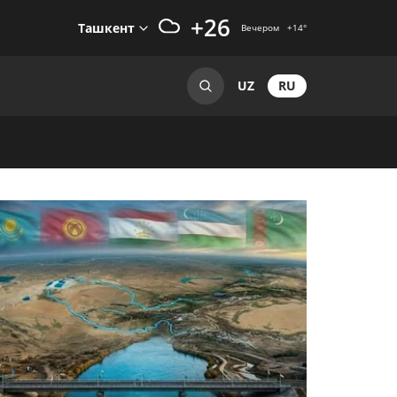
+26
Ташкент
Вечером
+14
°
RU
UZ