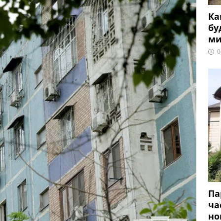
Ка
бу
ми
0
Па
ча
но