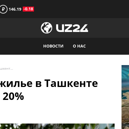
₽
-0.18
146.19
НОВОСТИ
О НАС
Средние цены на жилье в Ташкенте выросли почти на 20%
жилье в Ташкенте
 20%