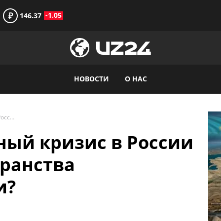
₽
-1.05
146.37
НОВОСТИ
О НАС
Достиг ли топливный кризис в России воздушного пространства Центральной Азии?
ный кризис в России
транства
и?