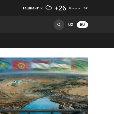
+26
Ташкент
Вечером
+14
°
RU
UZ