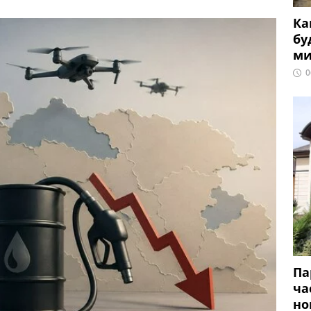
Ка
бу
ми
0
Па
ча
но