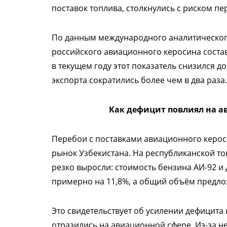
поставок топлива, столкнулись с риском пе
По данным международного аналитического 
российского авиационного керосина состав
в текущем году этот показатель снизился д
экспорта сократились более чем в два раза.
Как дефицит повлиял на 
Перебои с поставками авиационного керос
рынок Узбекистана. На республиканской т
резко выросли: стоимость бензина АИ-92 и
примерно на 11,8%, а общий объём предлож
Это свидетельствует об усилении дефицита
отразились на авиационной сфере. Из-за н