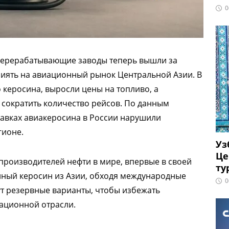
0
еперерабатывающие заводы теперь вышли за
лиять на авиационный рынок Центральной Азии. В
 керосина, выросли цены на топливо, а
сократить количество рейсов. По данным
тавках авиакеросина в России нарушили
гионе.
Уз
Це
производителей нефти в мире, впервые в своей
ту
нный керосин из Азии, обходя международные
0
ут резервные варианты, чтобы избежать
ационной отрасли.