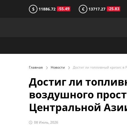
$
€
-55.49
-25.83
11886.72
13717.27
Главная
Новости
Достиг ли топлив
воздушного прос
Центральной Ази
08 Июль, 2026