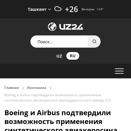
+26
Ташкент
Вечером
+14
°
RU
UZ
Главная
Экономика
Boeing и Airbus подтвердили возможность применения
синтетического авиакеросина кашкадарьинского завода GTL
Boeing и Airbus подтвердили
возможность применения
синтетического авиакеросина