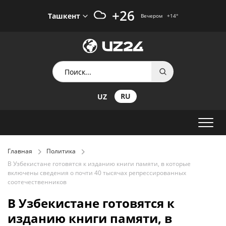
+26
Ташкент
Вечером
+14
°
RU
UZ
Главная
Политика
В Узбекистане готовятся к изданию книги памяти, в которые
включены сведения о почти 40 тысячах репрессированных
соотечественников
В Узбекистане готовятся к
изданию книги памяти, в