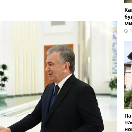
Ка
бу
ми
0
Па
ча
но