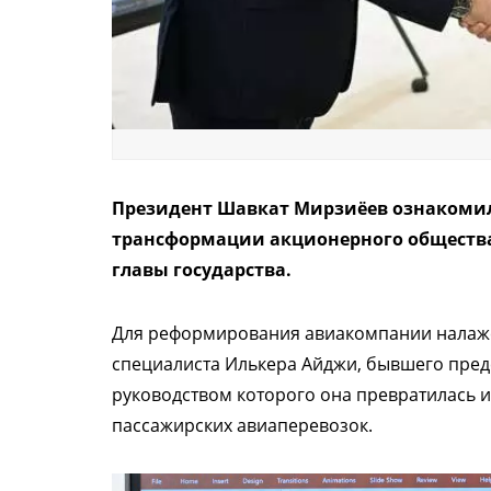
Президент Шавкат Мирзиёев ознакомил
трансформации акционерного общества U
главы государства.
Для реформирования авиакомпании налаже
специалиста Илькера Айджи, бывшего предсе
руководством которого она превратилась и
пассажирских авиаперевозок.