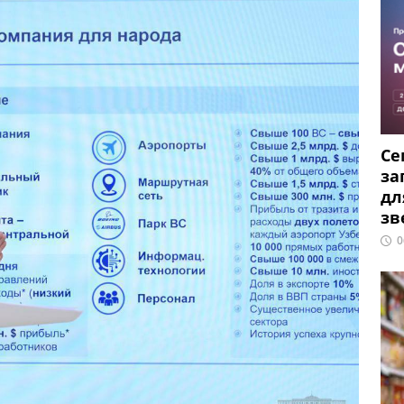
Се
за
дл
зв
0