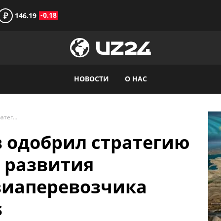
₽
-0.18
146.19
НОВОСТИ
О НАС
Шавкат Мирзиёев одобрил стратегию трансформации и развития национального авиаперевозчика Uzbekistan airways
 одобрил стратегию
 развития
виаперевозчика
s