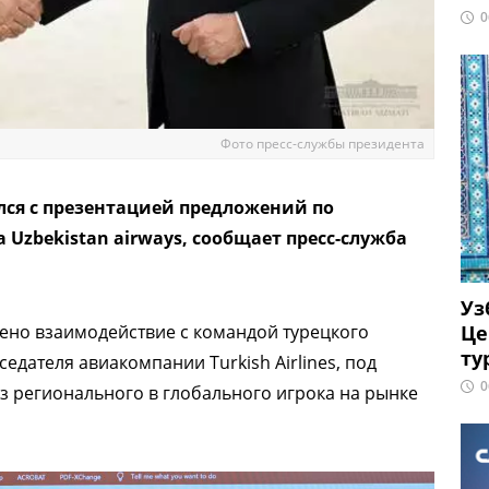
0
Фото пресс-службы президента
ся с презентацией предложений по
zbekistan airways, сообщает пресс-служба
Уз
Це
но взаимодействие с командой турецкого
ту
дателя авиакомпании Turkish Airlines, под
0
з регионального в глобального игрока на рынке