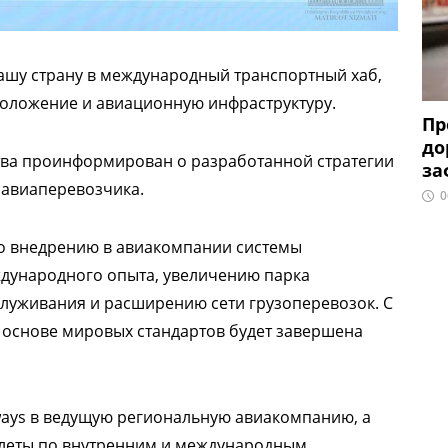
нашу страну в международный транспортный хаб,
положение и авиационную инфраструктуру.
Пр
до
ства проинформирован о разработанной стратегии
за
 авиаперевозчика.
0
по внедрению в авиакомпании системы
дународного опыта, увеличению парка
луживания и расширению сети грузоперевозок. С
основе мировых стандартов будет завершена
rways в ведущую региональную авиакомпанию, а
олеты по внутренним и международным