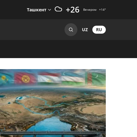
+26
Ташкент
Вечером
+14
°
RU
UZ