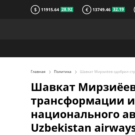
$
€
28.92
32.19
11915.64
13749.46
Главная
Политика
Шавкат Мирзиёев
трансформации и
национального а
Uzbekistan airway